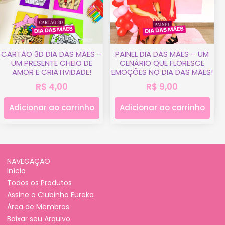
CARTÃO 3D DIA DAS MÃES –
PAINEL DIA DAS MÃES – UM
UM PRESENTE CHEIO DE
CENÁRIO QUE FLORESCE
AMOR E CRIATIVIDADE!
EMOÇÕES NO DIA DAS MÃES!
R$
4,00
R$
9,00
Adicionar ao carrinho
Adicionar ao carrinho
NAVEGAÇÃO
Início
Todos os Produtos
Assine o Clubinho Eureka
Área de Membros
Baixar seu Arquivo