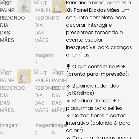
Pensando nisso, criamos o
Kit Painel Dia das Mães
: um
conjunto completo para
decorar, interagir e
presentear, tornando o
evento escolar
inesquecível para crianças
e famílias.
💐
O que contém no PDF
(pronto para impressão):
🔹 2 painéis redondos
(⌀ 19 folhas)
🔹 Moldura de foto + 6
plaquinhas para selfies
🔹 Cartão flores e cartão
interativo (colorido & para
colorir)
🔹 Caixinha de mensagens