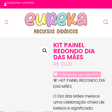
Cadastra-se
Entrar
KIT PAINEL
REDONDO DIA
DAS MÃES
R$
10,00
Adicionar ao carrinho
🌸✨KIT PAINEL REDONDO DIA
DAS MÃES
O Dia das Mães merece
uma celebração cheia de
beleza e significado.