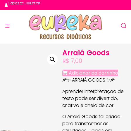
Cadastra-se
Entrar
Arraiá Goods
R$
7,00
Adicionar ao carrinho
🌽✨ ARRAIÁ GOODS ✨🌽
Aprender interpretação de
texto pode ser divertido,
criativo e cheio de cor!
O Arraiá Goods foi criado
para transformar as
atividades juninas em