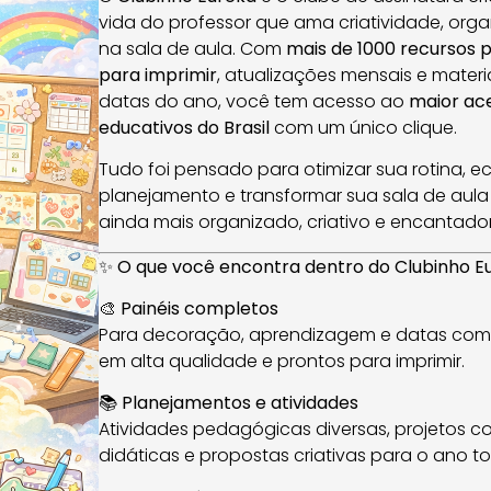
vida do professor que ama criatividade, org
na sala de aula. Com
mais de 1000 recursos 
para imprimir
, atualizações mensais e materi
datas do ano, você tem acesso ao
maior ac
educativos do Brasil
com um único clique.
Tudo foi pensado para otimizar sua rotina, 
planejamento e transformar sua sala de aul
ainda mais organizado, criativo e encantador
✨
O que você encontra dentro do Clubinho E
🎨
Painéis completos
Para decoração, aprendizagem e datas com
em alta qualidade e prontos para imprimir.
📚
Planejamentos e atividades
Atividades pedagógicas diversas, projetos c
didáticas e propostas criativas para o ano t