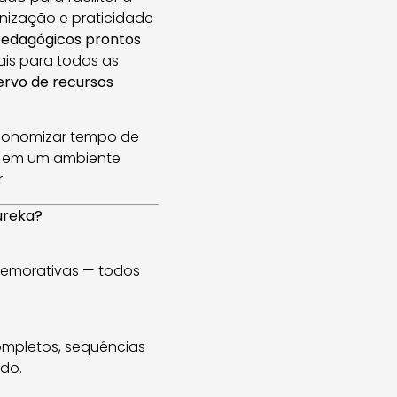
anização e praticidade
pedagógicos prontos
ais para todas as
ervo de recursos
economizar tempo de
a em um ambiente
.
ureka?
emorativas — todos
ompletos, sequências
odo.