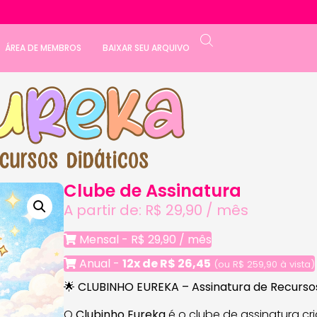
ÁREA DE MEMBROS
BAIXAR SEU ARQUIVO
Clube de Assinatura
A partir de:
R$
29,90
/ mês
Mensal -
R$
29,90
/ mês
Anual -
12x de
R$
26,45
(ou
R$
259,90
à vista)
🌟
CLUBINHO EUREKA – Assinatura de Recurso
O
Clubinho Eureka
é o clube de assinatura cri