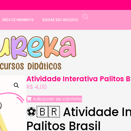
ÁREA DE MEMBROS
BAIXAR SEU ARQUIVO
Atividade Interativa Palitos B
R$
4,00
Adicionar ao carrinho
⚽🇧🇷 Atividade I
Palitos Brasil