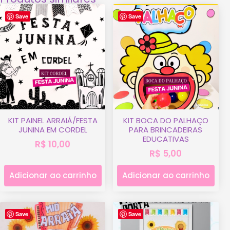
Save
Save
KIT PAINEL ARRAIÁ/FESTA
KIT BOCA DO PALHAÇO
JUNINA EM CORDEL
PARA BRINCADEIRAS
EDUCATIVAS
R$
10,00
R$
5,00
Adicionar ao carrinho
Adicionar ao carrinho
Save
Save