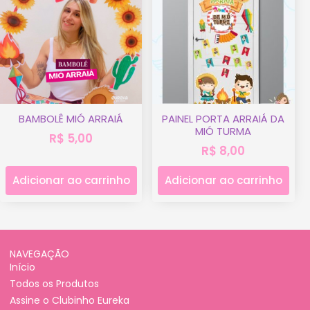
BAMBOLÊ MIÓ ARRAIÁ
PAINEL PORTA ARRAIÁ DA
MIÓ TURMA
R$
5,00
R$
8,00
Adicionar ao carrinho
Adicionar ao carrinho
NAVEGAÇÃO
Início
Todos os Produtos
Assine o Clubinho Eureka