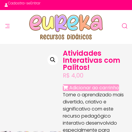
Cadastra-se
Entrar
Atividades
Interativas com
Palitos!
R$
4,00
Adicionar ao carrinho
Torne o aprendizado mais
divertido, criativo e
significativo com este
recurso pedagógico
interativo desenvolvido
especialmente para