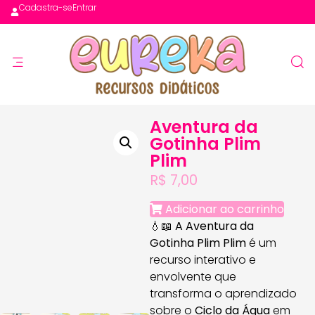
Cadastra-se
Entrar
Aventura da
Gotinha Plim
Plim
R$
7,00
Adicionar ao carrinho
💧📖
A Aventura da
Gotinha Plim Plim
é um
recurso interativo e
envolvente que
transforma o aprendizado
sobre o
Ciclo da Água
em