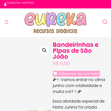
Cadastra-se
Entrar
Bandeirinhas e
Pipas de São
João
R$
6,00
Adicionar ao carrinho
🌽✨ Vamos entrar no clima
junino com criatividade e
muita cor? ✨🌽
Essa atividade especial de
Festa Junina foi criada