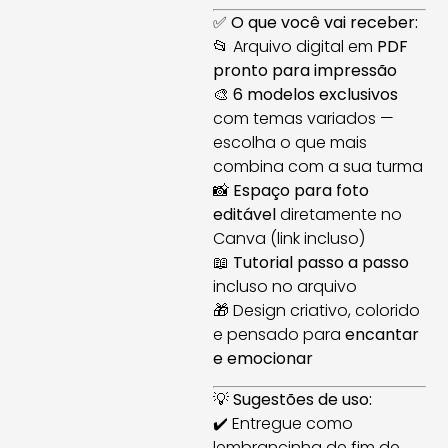
✅
O que você vai receber:
📂 Arquivo digital em
PDF
pronto para impressão
🎨
6 modelos exclusivos
com temas variados —
escolha o que mais
combina com a sua turma
📸
Espaço para foto
editável
diretamente no
Canva (link incluso)
📖
Tutorial passo a passo
incluso no arquivo
🎁 Design criativo, colorido
e pensado para
encantar
e emocionar
💡
Sugestões de uso:
✔️ Entregue como
lembrancinha de fim de