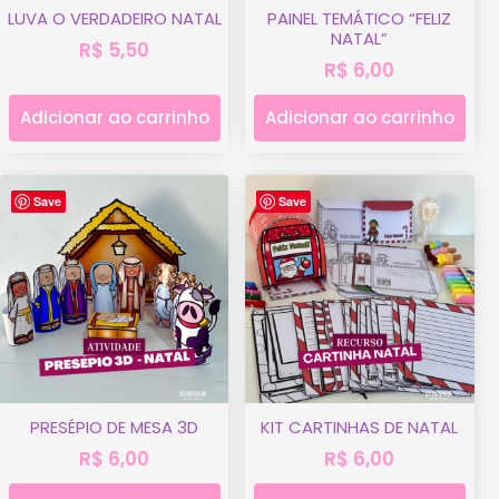
LUVA O VERDADEIRO NATAL
PAINEL TEMÁTICO “FELIZ
NATAL”
R$
5,50
R$
6,00
Adicionar ao carrinho
Adicionar ao carrinho
Save
Save
PRESÉPIO DE MESA 3D
KIT CARTINHAS DE NATAL
R$
6,00
R$
6,00