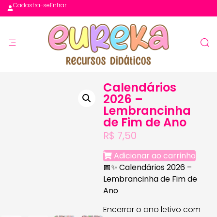
Cadastra-se
Entrar
Calendários
2026 –
Lembrancinha
de Fim de Ano
R$
7,50
Adicionar ao carrinho
📅✨
Calendários 2026 –
Lembrancinha de Fim de
Ano
Encerrar o ano letivo com