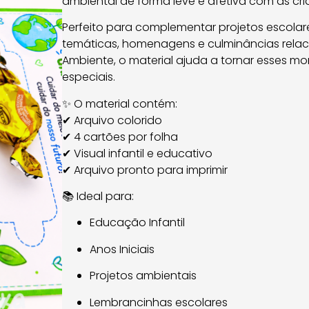
ambiental de forma leve e afetiva com as cri
Perfeito para complementar projetos escolare
temáticas, homenagens e culminâncias rela
Ambiente, o material ajuda a tornar esses m
especiais.
✨ O material contém:
✔ Arquivo colorido
✔ 4 cartões por folha
✔ Visual infantil e educativo
✔ Arquivo pronto para imprimir
📚 Ideal para:
Educação Infantil
Anos Iniciais
Projetos ambientais
Lembrancinhas escolares