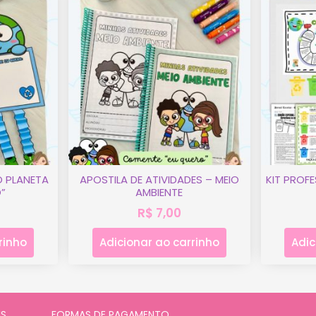
O PLANETA
APOSTILA DE ATIVIDADES – MEIO
KIT PROF
”
AMBIENTE
R$
7,00
rinho
Adicionar ao carrinho
Adic
IS
FORMAS DE PAGAMENTO