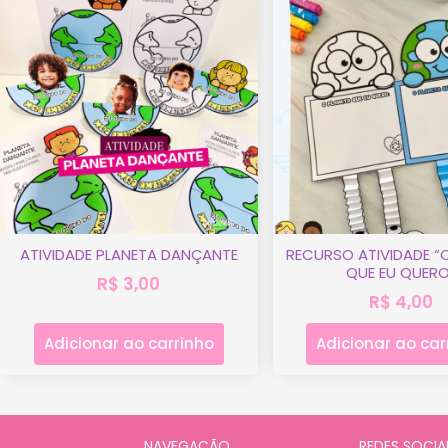
ATIVIDADE PLANETA DANÇANTE
RECURSO ATIVIDADE “
QUE EU QUERO
R$
3,00
R$
4,00
Adicionar ao carrinho
Adicionar ao car
NAVEGAÇÃO
REDES SOCIA