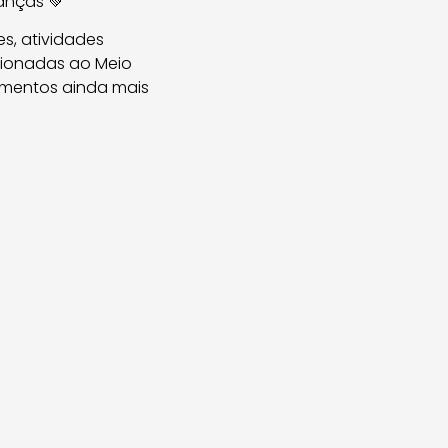
anças 💚
s, atividades
cionadas ao Meio
omentos ainda mais