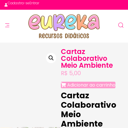
Cadastra-se
Entrar
Cartaz
Colaborativo
Meio Ambiente
R$
5,00
Adicionar ao carrinho
Cartaz
Colaborativo
Meio
Ambiente