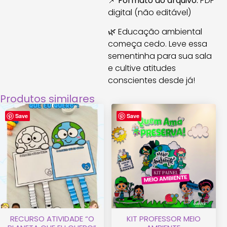
📌
Formato do arquivo:
PDF
digital (não editável)
🌿 Educação ambiental
começa cedo. Leve essa
sementinha para sua sala
e cultive atitudes
conscientes desde já!
Produtos similares
Save
Save
RECURSO ATIVIDADE “O
KIT PROFESSOR MEIO