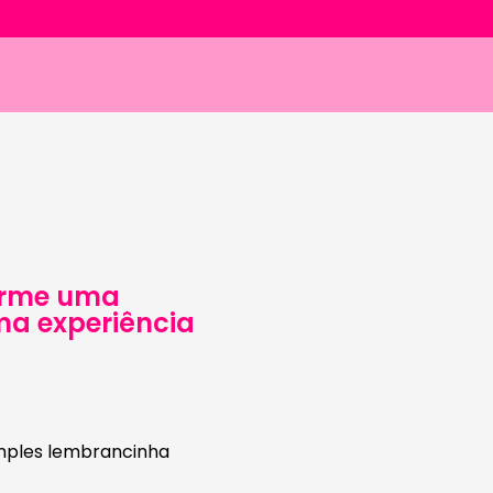
orme uma
a experiência
mples lembrancinha