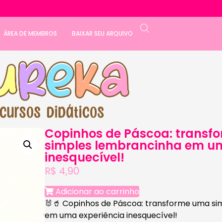
ÁREA DE MEMBROS
BAIXAR SEU ARQUIVO
Copinhos de Páscoa: transf
simples lembrancinha em um
inesquecível!
R$
4,90
Adicionar ao carrinho
🐰🥤
Copinhos de Páscoa: transforme uma si
em uma experiência inesquecível!