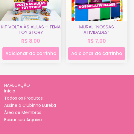
KIT VOLTA ÀS AULAS – TEMA
MURAL “NOSSAS
TOY STORY
ATIVIDADES”
R$
8,00
R$
7,00
Adicionar ao carrinho
Adicionar ao carrinho
NAVEGAÇÃO
Início
Todos os Produtos
Assine o Clubinho Eureka
Área de Membros
Baixar seu Arquivo