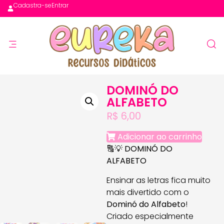
Cadastra-se
Entrar
DOMINÓ DO
ALFABETO
R$
6,00
Adicionar ao carrinho
🔠💡
DOMINÓ DO
ALFABETO
Ensinar as letras fica muito
mais divertido com o
Dominó do Alfabeto
!
Criado especialmente