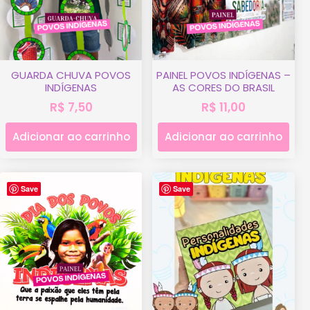
GUARDA CHUVA POVOS
PAINEL POVOS INDÍGENAS –
INDÍGENAS
AS CORES DO BRASIL
R$
7,50
R$
11,00
Adicionar ao carrinho
Adicionar ao carrinho
Save
Save