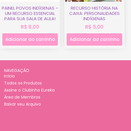
PAINEL POVOS INDÍGENAS –
RECURSO HISTÓRIA NA
UM RECURSO ESSENCIAL
CAIXA: PERSONALIDADES
PARA SUA SALA DE AULA!
INDÍGENAS
R$
8,00
R$
5,00
Adicionar ao carrinho
Adicionar ao carrinho
NAVEGAÇÃO
Início
Todos os Produtos
Assine o Clubinho Eureka
Área de Membros
Baixar seu Arquivo