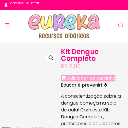
Cadastra-se
Entrar
Kit Dengue
Completo
R$
8,00
Adicionar ao carrinho
Educar é prevenir!
🌟
A conscientização sobre a
dengue começa na sala
de aula! Com este
Kit
Dengue Completo
,
professores e educadores