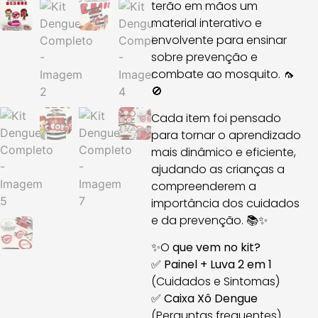
terão em mãos um
material interativo e
envolvente para ensinar
sobre prevenção e
combate ao mosquito. 🦟
🚫
Cada item foi pensado
para tornar o aprendizado
mais dinâmico e eficiente,
ajudando as crianças a
compreenderem a
importância dos cuidados
e da prevenção. 📚✨
✨O
que vem no kit?
✅
Painel + Luva 2 em 1
(Cuidados e Sintomas)
✅
Caixa Xô Dengue
(Perguntas frequentes)