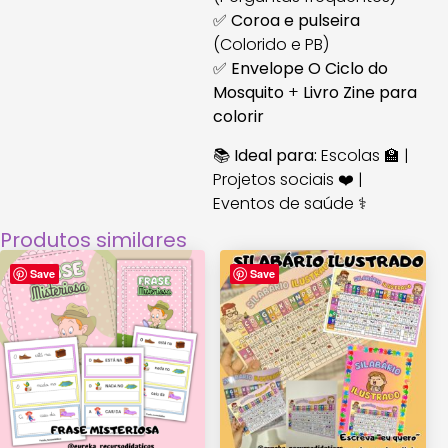
✅
Coroa e pulseira
(Colorido e PB)
✅
Envelope O Ciclo do
Mosquito
+
Livro Zine para
colorir
📚
Ideal para:
Escolas 🏫 |
Projetos sociais ❤️ |
Eventos de saúde ⚕️
Produtos similares
Save
Save