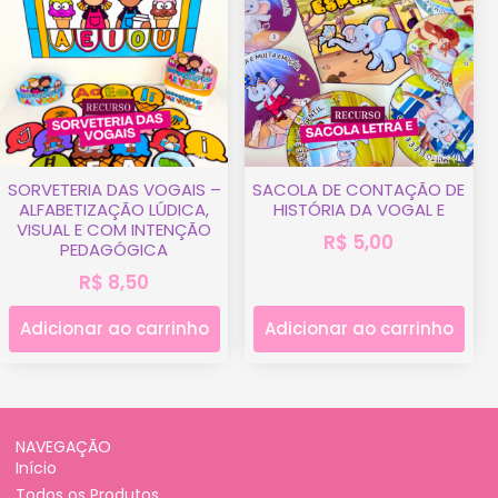
SORVETERIA DAS VOGAIS –
SACOLA DE CONTAÇÃO DE
ALFABETIZAÇÃO LÚDICA,
HISTÓRIA DA VOGAL E
VISUAL E COM INTENÇÃO
R$
5,00
PEDAGÓGICA
R$
8,50
Adicionar ao carrinho
Adicionar ao carrinho
NAVEGAÇÃO
Início
Todos os Produtos