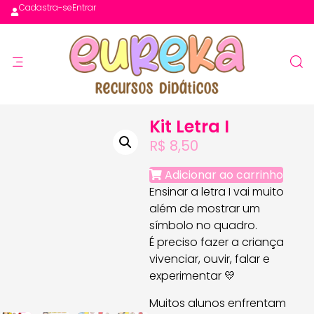
Cadastra-se
Entrar
Kit Letra I
R$
8,50
Adicionar ao carrinho
Ensinar a letra I vai muito
além de mostrar um
símbolo no quadro.
É preciso fazer a criança
vivenciar, ouvir, falar e
experimentar 💛
Muitos alunos enfrentam