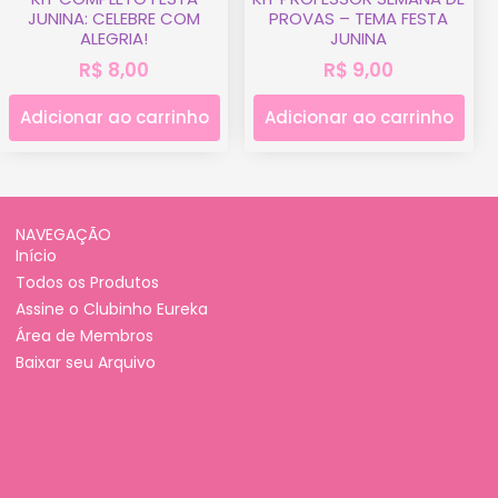
JUNINA: CELEBRE COM
PROVAS – TEMA FESTA
ALEGRIA!
JUNINA
R$
8,00
R$
9,00
Adicionar ao carrinho
Adicionar ao carrinho
NAVEGAÇÃO
Início
Todos os Produtos
Assine o Clubinho Eureka
Área de Membros
Baixar seu Arquivo