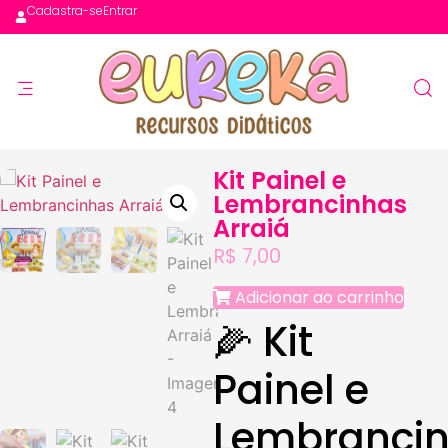
Cadastra-se
Entrar
Kit Painel e
Lembrancinhas
Arraiá
R$
7,00
Adicionar ao carrinho
🌽 Kit
Painel e
Lembranci