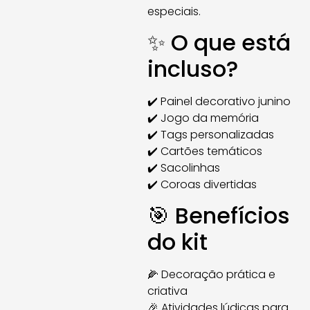
especiais.
✨ O que está
incluso?
✔️ Painel decorativo junino
✔️ Jogo da memória
✔️ Tags personalizadas
✔️ Cartões temáticos
✔️ Sacolinhas
✔️ Coroas divertidas
🎯 Benefícios
do kit
🌽 Decoração prática e
criativa
🎉 Atividades lúdicas para