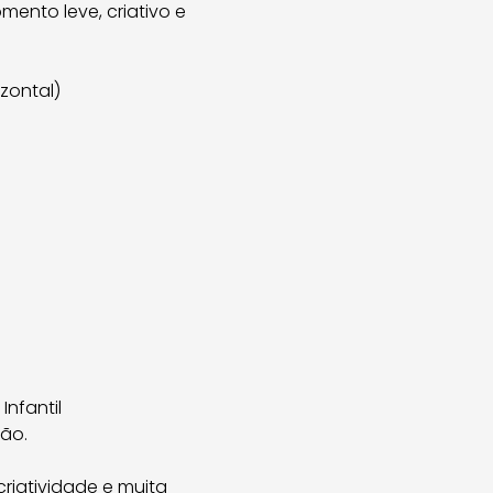
ento leve, criativo e
izontal)
nfantil
são.
criatividade e muita