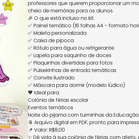
professores que querem proporcionar um mom
cheio de memórias para os alunos.
🎉 O que está incluso no kit:
✅ Painel temático (16 folhas A4 – formato hor
✅ Maleta personalizada
✅ Caixa de pipoca
✅ Rótulo para água ou refrigerante
✅ Lapela para saquinho de doces
✅ Plaquinhas divertidas para fotos
✅ Pulseirinhas de entrada temáticas
✅ Convite ilustrado
✅ Máscara para dormir (modelo lúdico)
🧡 Ideal para:
Colônia de férias escolar
Eventos temáticos
Noite do pijama com turminhas da Educação I
📎 Arquivo digital em PDF, pronto para impres
📌 Valor: R$8,00
✨ Dê vida à sua colônia de férias com afeto, 