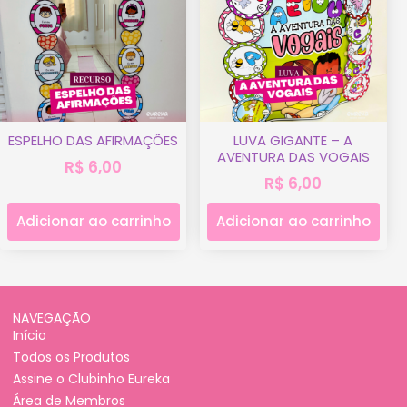
ESPELHO DAS AFIRMAÇÕES
LUVA GIGANTE – A
AVENTURA DAS VOGAIS
R$
6,00
R$
6,00
Adicionar ao carrinho
Adicionar ao carrinho
NAVEGAÇÃO
Início
Todos os Produtos
Assine o Clubinho Eureka
Área de Membros