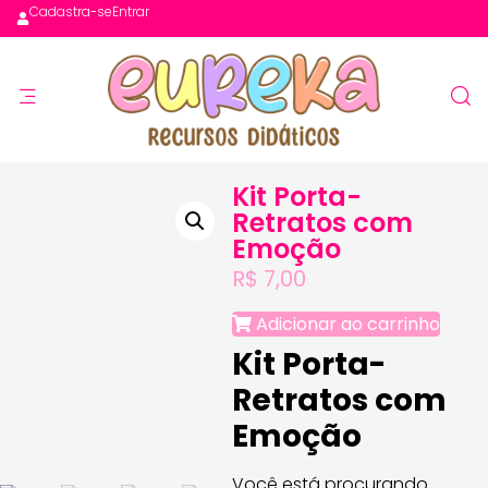
Cadastra-se
Entrar
Kit Porta-
Retratos com
Emoção
R$
7,00
Adicionar ao carrinho
Kit Porta-
Retratos com
Emoção
Você está procurando