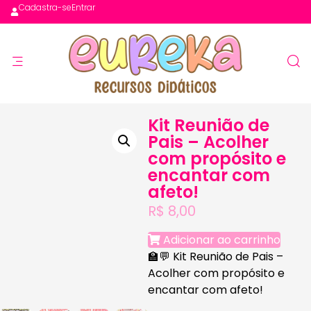
Cadastra-se
Entrar
Kit Reunião de
Pais – Acolher
com propósito e
encantar com
afeto!
R$
8,00
Adicionar ao carrinho
🏫💬
Kit Reunião de Pais –
Acolher com propósito e
encantar com afeto!