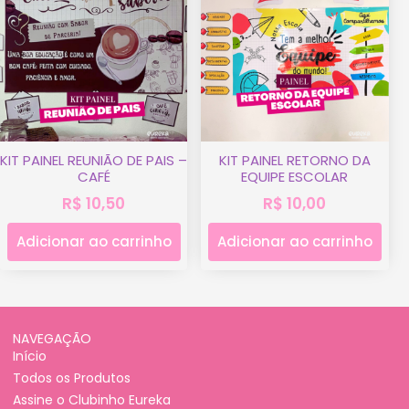
KIT PAINEL REUNIÃO DE PAIS –
KIT PAINEL RETORNO DA
CAFÉ
EQUIPE ESCOLAR
R$
10,50
R$
10,00
Adicionar ao carrinho
Adicionar ao carrinho
NAVEGAÇÃO
Início
Todos os Produtos
Assine o Clubinho Eureka