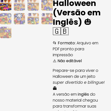
Halloween
(Versão em
Inglês)
🎃
🇬🇧
📂
Formato:
Arquivo em
PDF pronto para
impressão
⚠️
Não editável
Prepare-se para viver o
Halloween de um jeito
super divertido e bilíngue!
👻
A versão em
inglês
do
nosso material chegou
para transformar suas