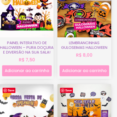
PAINEL INTERATIVO DE
LEMBRANCINHAS
HALLOWEEN – PURA DOÇURA
GULOSEIMAS HALLOWEEN
E DIVERSÃO NA SUA SALA!
R$
8,00
R$
7,50
Adicionar ao carrinho
Adicionar ao carrinho
Save
Save