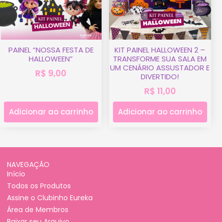
PAINEL “NOSSA FESTA DE
KIT PAINEL HALLOWEEN 2 –
HALLOWEEN”
TRANSFORME SUA SALA EM
UM CENÁRIO ASSUSTADOR E
R$
9,00
DIVERTIDO!
R$
11,00
Adicionar ao carrinho
Adicionar ao carrinho
NAVEGAÇÃO
Início
Todos os Produtos
Assine o Clubinho Eureka
Área de Membros
Baixar seu Arquivo