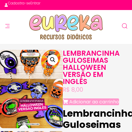
Cadastra-se
Entrar
LEMBRANCINHA
GULOSEIMAS
HALLOWEEN
VERSÃO EM
INGLÊS
R$
8,00
Adicionar ao carrinho
Lembrancinh
Guloseimas