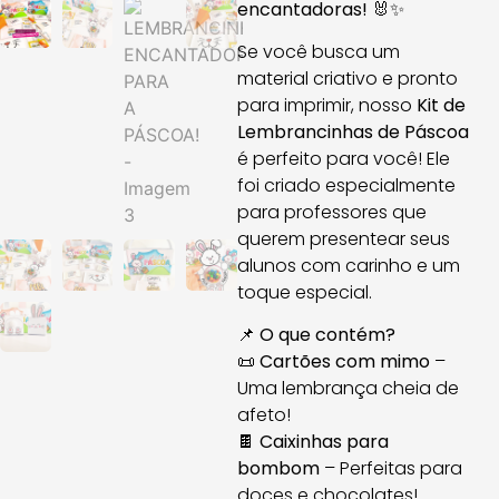
encantadoras!
🐰✨
Se você busca um
material criativo e pronto
para imprimir, nosso
Kit de
Lembrancinhas de Páscoa
é perfeito para você! Ele
foi criado especialmente
para professores que
querem presentear seus
alunos com carinho e um
toque especial.
📌
O que contém?
📜
Cartões com mimo
–
Uma lembrança cheia de
afeto!
🍫
Caixinhas para
bombom
– Perfeitas para
doces e chocolates!