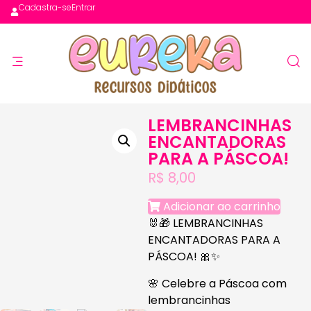
Cadastra-se
Entrar
LEMBRANCINHAS
ENCANTADORAS
PARA A PÁSCOA!
R$
8,00
Adicionar ao carrinho
🐰🎁 LEMBRANCINHAS
ENCANTADORAS PARA A
PÁSCOA! 🎀✨
🌸
Celebre a Páscoa com
lembrancinhas