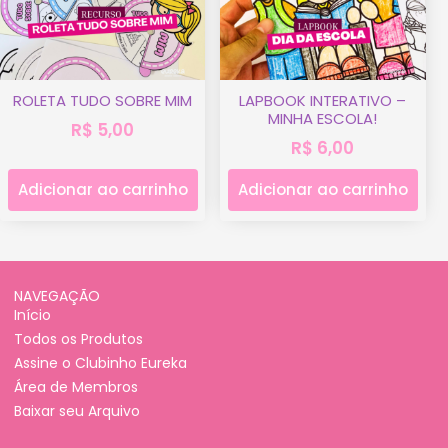
ROLETA TUDO SOBRE MIM
LAPBOOK INTERATIVO –
MINHA ESCOLA!
R$
5,00
R$
6,00
Adicionar ao carrinho
Adicionar ao carrinho
NAVEGAÇÃO
Início
Todos os Produtos
Assine o Clubinho Eureka
Área de Membros
Baixar seu Arquivo