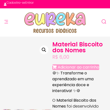
Cadastra-se
Entrar
Material Biscoito
dos Nomes
R$
6,00
Adicionar ao carrinho
🍪✨
Transforme o
aprendizado em uma
experiência doce e
interativa!
✨🍪
O
Material Biscoito dos
Nomes
foi desenvolvido