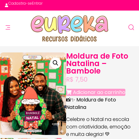
Cadastra-se
Entrar
Moldura de Foto
Natalina –
Bambole
R$
7,50
Adicionar ao carrinho
📸✨
Moldura de Foto
Natalina
Celebre o Natal na escola
com criatividade, emoção
e muita alegria! 💚