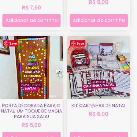
R$
8,00
R$
7,50
Adicionar ao carrinho
Adicionar ao carrinho
Save
Save
PORTA DECORADA PARA O
KIT CARTINHAS DE NATAL
NATAL: UM TOQUE DE MAGIA
R$
6,00
PARA SUA SALA!
R$
5,00