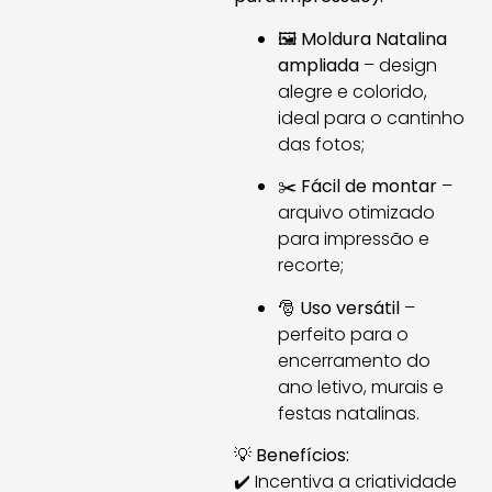
🖼️
Moldura Natalina
ampliada
– design
alegre e colorido,
ideal para o cantinho
das fotos;
✂️
Fácil de montar
–
arquivo otimizado
para impressão e
recorte;
🎅
Uso versátil
–
perfeito para o
encerramento do
ano letivo, murais e
festas natalinas.
💡
Benefícios:
✔️ Incentiva a criatividade