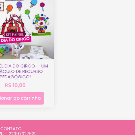
NEL DIA DO CIRCO — UM
TÁCULO DE RECURSO
PEDAGÓGICO!
R$
10,00
ionar ao carrinho
CONTATO
22997327521