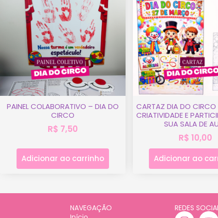
PAINEL COLABORATIVO – DIA DO
CARTAZ DIA DO CIRCO 
CIRCO
CRIATIVIDADE E PARTI
SUA SALA DE A
R$
7,50
R$
10,00
Adicionar ao carrinho
Adicionar ao car
NAVEGAÇÃO
REDES SOCIA
Início