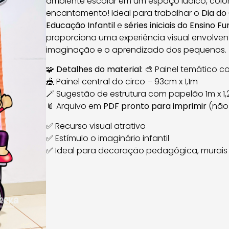
ambiente escolar em um espaço lúdico, color
encantamento! Ideal para trabalhar o
Dia do
Educação Infantil
e
séries iniciais do Ensino 
proporciona uma experiência visual envolven
imaginação e o aprendizado dos pequenos.
🧩
Detalhes do material:
🎨 Painel temático co
🎪 Painel central do circo – 93cm x 1,1m
🪄 Sugestão de estrutura com papelão 1m x 1
📎 Arquivo em
PDF pronto para imprimir
(não 
✅ Recurso visual atrativo
✅ Estímulo o imaginário infantil
✅ Ideal para decoração pedagógica, murais 