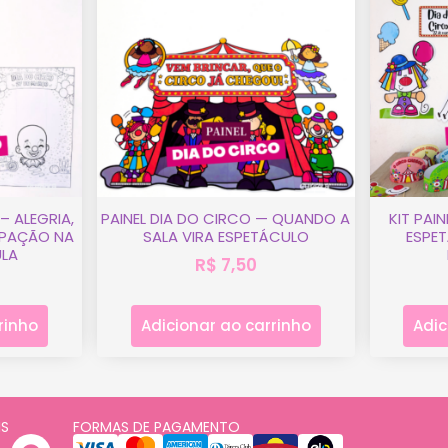
– ALEGRIA,
PAINEL DIA DO CIRCO — QUANDO A
KIT PAI
CIPAÇÃO NA
SALA VIRA ESPETÁCULO
ESPE
ULA
R$
7,50
rinho
Adicionar ao carrinho
Adic
IS
FORMAS DE PAGAMENTO