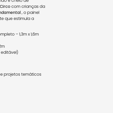
ido e cheio de
 Circo
com crianças da
Fundamental
, o painel
te que estimula a
mpleto – 1,3m x 1,6m
,2m
editável)
e projetos temáticos