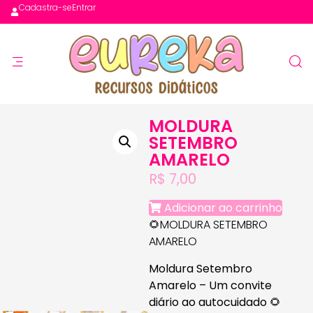
Cadastra-se
Entrar
MOLDURA
SETEMBRO
AMARELO
R$
7,00
Adicionar ao carrinho
🌻MOLDURA SETEMBRO
AMARELO
Moldura Setembro
Amarelo – Um convite
diário ao autocuidado
🌻