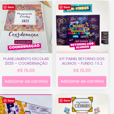
Save
Save
PLANEJAMENTO ESCOLAR
KIT PAINEL RETORNO DOS
2025 – COORDENAÇÃO
ALUNOS – FUNDO. 1 E 2
R$
15,00
R$
10,00
Adicionar ao carrinho
Adicionar ao carrinho
Save
Save