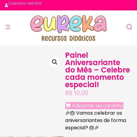
Cadastra-se
Entrar
Painel
Aniversariante
do Mês – Celebre
cada momento
especial!
R$
10,00
Adicionar ao carrinho
🎉🎂
Vamos celebrar os
aniversariantes de forma
especial?
🎂🎉