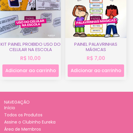
KIT PAINEL PROIBIDO USO DO
PAINEL PALAVRINHAS
CELULAR NA ESCOLA
MÁGICAS
R$
10,00
R$
7,00
Adicionar ao carrinho
Adicionar ao carrinho
NAVEGAÇÃO
Início
Todos os Produtos
Assine o Clubinho Eureka
Área de Membros