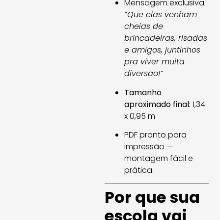
Mensagem exclusiva:
“Que elas venham
cheias de
brincadeiras, risadas
e amigos, juntinhos
pra viver muita
diversão!”
Tamanho
aproximado final:
1,34
x 0,95 m
PDF pronto para
impressão —
montagem fácil e
prática.
Por que sua
escola vai