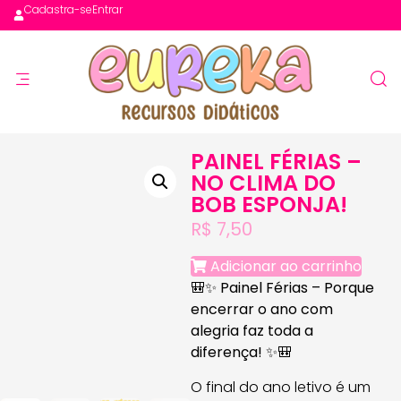
Cadastra-se
Entrar
PAINEL FÉRIAS –
NO CLIMA DO
BOB ESPONJA!
R$
7,50
Adicionar ao carrinho
🎒✨
Painel Férias – Porque
encerrar o ano com
alegria faz toda a
diferença!
✨🎒
O final do ano letivo é um