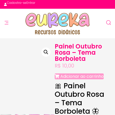
Cadastra-se
Entrar
Painel Outubro
Rosa – Tema
Borboleta
R$
10,00
Adicionar ao carrinho
🎀 Painel
Outubro Rosa
– Tema
Borboleta 🦋