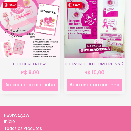
Save
Save
OUTUBRO ROSA
KIT PAINEL OUTUBRO ROSA 2
R$
9,00
R$
10,00
Adicionar ao carrinho
Adicionar ao carrinho
NAVEGAÇÃO
Início
Todos os Produtos