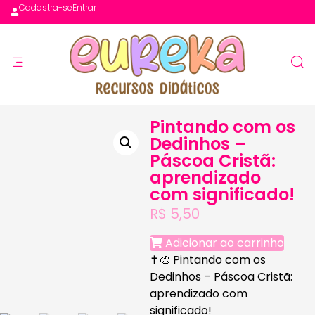
Cadastra-se
Entrar
Pintando com os
Dedinhos –
Páscoa Cristã:
aprendizado
com significado!
R$
5,50
Adicionar ao carrinho
✝🎨
Pintando com os
Dedinhos – Páscoa Cristã:
aprendizado com
significado!