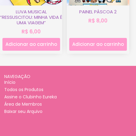
LUVA MUSICAL
PAINEL PÁSCOA 2
“RESSUSCITOU: MINHA VIDA É
R$
8,00
UMA VIAGEM”
R$
6,00
Adicionar ao carrinho
Adicionar ao carrinho
NAVEGAÇÃO
Início
Todos os Produtos
Assine o Clubinho Eureka
Área de Membros
Baixar seu Arquivo