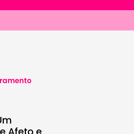
rramento
 Um
e Afeto e