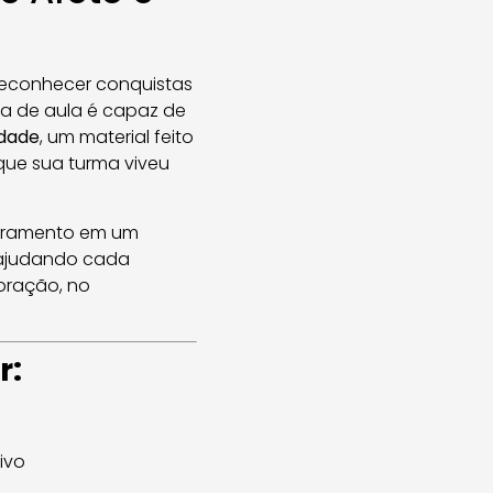
, reconhecer conquistas
la de aula é capaz de
udade
, um material feito
que sua turma viveu
cerramento em um
e ajudando cada
oração, no
r:
ivo