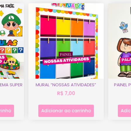
TEMA SUPER
MURAL “NOSSAS ATIVIDADES”
PAINEL
R$
7,00
rinho
Adicionar ao carrinho
Adic