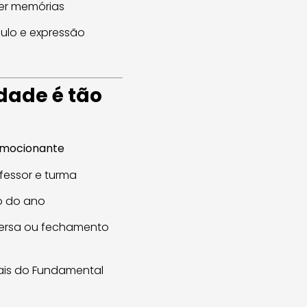
iver memórias
culo e expressão
dade é tão
emocionante
essor e turma
go do ano
ersa ou fechamento
iais do Fundamental