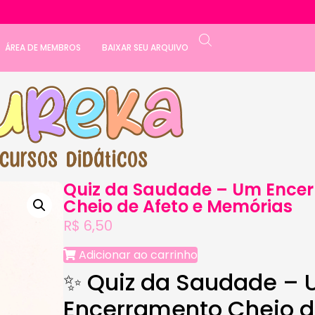
ÁREA DE MEMBROS
BAIXAR SEU ARQUIVO
Quiz da Saudade – Um Ence
Cheio de Afeto e Memórias
R$
6,50
Adicionar ao carrinho
✨ Quiz da Saudade –
Encerramento Cheio d