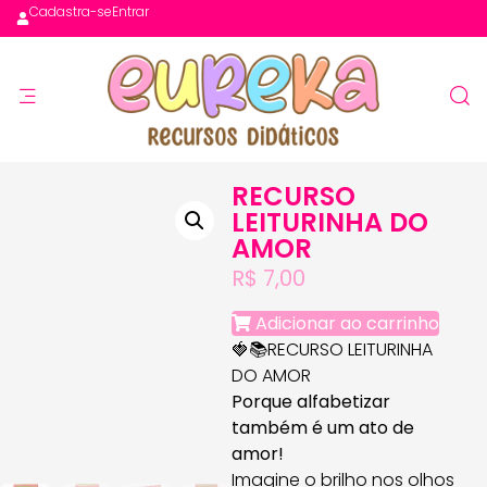
Cadastra-se
Entrar
RECURSO
LEITURINHA DO
AMOR
R$
7,00
Adicionar ao carrinho
🍓📚RECURSO LEITURINHA
DO AMOR
Porque alfabetizar
também é um ato de
amor!
Imagine o brilho nos olhos