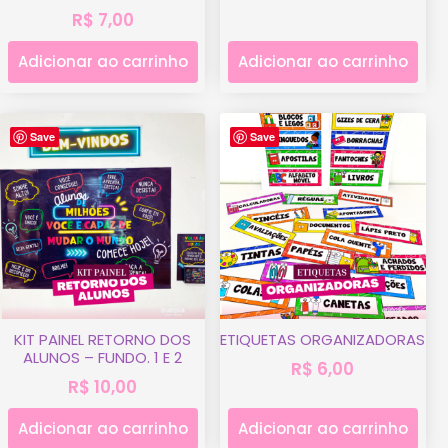
R$
7,00
Adicionar ao carrinho
Adicionar ao carrinho
Save
Save
KIT PAINEL RETORNO DOS
ETIQUETAS ORGANIZADORAS
ALUNOS – FUNDO. 1 E 2
R$
6,00
R$
10,00
Adicionar ao carrinho
Adicionar ao carrinho