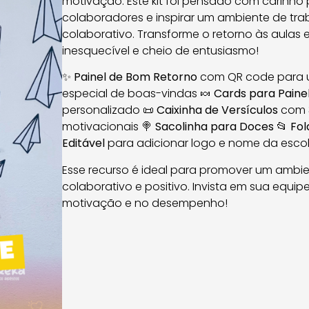
motivação. Este kit foi pensado com carinho
colaboradores e inspirar um ambiente de trab
colaborativo. Transforme o retorno às aula
inesquecível e cheio de entusiasmo!
✨
Painel de Bom Retorno
com QR code para
especial de boas-vindas 🍬
Cards para Paine
personalizado 📜
Caixinha de Versículos
com 
motivacionais 🍭
Sacolinha para Doces
📂
Fol
Editável
para adicionar logo e nome da esco
Esse recurso é ideal para promover um ambie
colaborativo e positivo. Invista em sua equip
motivação e no desempenho!