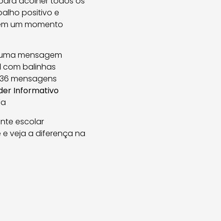
 para acolher todos os
alho positivo e
s em um momento
 uma mensagem
l
com balinhas
36 mensagens
der Informativo
la
nte escolar
e e veja a diferença na