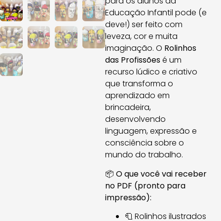
para os alunos da
Educação Infantil pode (e
deve!) ser feito com
leveza, cor e muita
imaginação. O
Rolinhos
das Profissões
é um
recurso lúdico e criativo
que transforma o
aprendizado em
brincadeira,
desenvolvendo
linguagem, expressão e
consciência sobre o
mundo do trabalho.
📦
O que você vai receber
no PDF (pronto para
impressão):
🧻 Rolinhos ilustrados