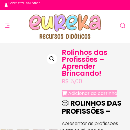
Cadastra-se
Entrar
Rolinhos das
Profissões –
Aprender
Brincando!
R$
5,00
Adicionar ao carrinho
🎲
ROLINHOS DAS
PROFISSÕES –
Apresentar as profissões