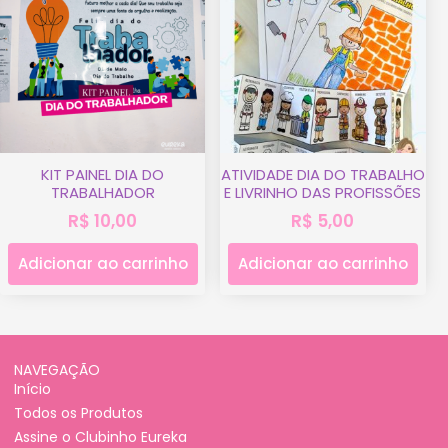
KIT PAINEL DIA DO
ATIVIDADE DIA DO TRABALHO
TRABALHADOR
E LIVRINHO DAS PROFISSÕES
R$
10,00
R$
5,00
Adicionar ao carrinho
Adicionar ao carrinho
NAVEGAÇÃO
Início
Todos os Produtos
Assine o Clubinho Eureka