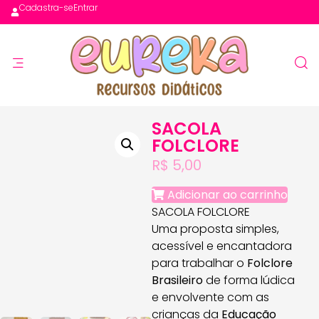
Cadastra-se
Entrar
SACOLA
FOLCLORE
R$
5,00
Adicionar ao carrinho
SACOLA FOLCLORE
Uma proposta simples,
acessível e encantadora
para trabalhar o
Folclore
Brasileiro
de forma lúdica
e envolvente com as
crianças da
Educação