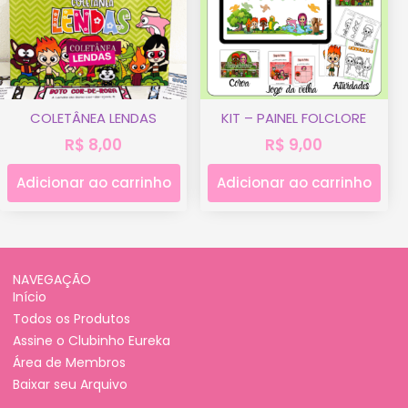
COLETÂNEA LENDAS
KIT – PAINEL FOLCLORE
R$
8,00
R$
9,00
Adicionar ao carrinho
Adicionar ao carrinho
NAVEGAÇÃO
Início
Todos os Produtos
Assine o Clubinho Eureka
Área de Membros
Baixar seu Arquivo