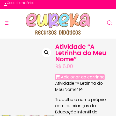
Cadastra-se
Entrar
Atividade “A
Letrinha do Meu
Nome”
R$
6,00
Adicionar ao carrinho
Atividade “A Letrinha do
Meu Nome” 📝
Trabalhe o nome próprio
com as crianças da
Educação Infantil de