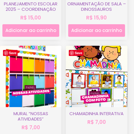
PLANEJAMENTO ESCOLAR
ORNAMENTAÇÃO DE SALA –
2025 – COORDENAÇÃO
DINOSSAUROS
R$
15,00
R$
15,90
Adicionar ao carrinho
Adicionar ao carrinho
Save
Save
MURAL “NOSSAS
CHAMADINHA INTERATIVA
ATIVIDADES”
R$
7,00
R$
7,00