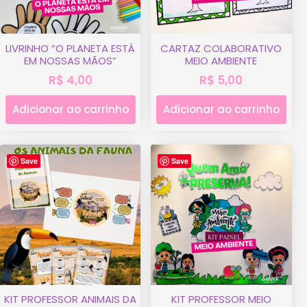
LIVRINHO “O PLANETA ESTÁ
CARTAZ COLABORATIVO
EM NOSSAS MÃOS”
MEIO AMBIENTE
R$
4,00
R$
5,00
Adicionar ao carrinho
Adicionar ao carrinho
Save
Save
KIT PROFESSOR ANIMAIS DA
KIT PROFESSOR MEIO