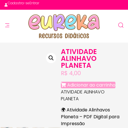
Cadastra-se
Entrar
ATIVIDADE
ALINHAVO
PLANETA
R$
4,00
Adicionar ao carrinho
ATIVIDADE ALINHAVO
PLANETA
🌍
Atividade Alinhavos
Planeta – PDF Digital para
Impressão