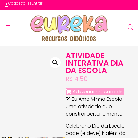
Cadastra-se
Entrar
ATIVIDADE
INTERATIVA DIA
DA ESCOLA
R$
4,50
Adicionar ao carrinho
💛 Eu Amo Minha Escola —
Uma atividade que
constrói pertencimento
Celebrar o Dia da Escola
pode (e deve) ir além da