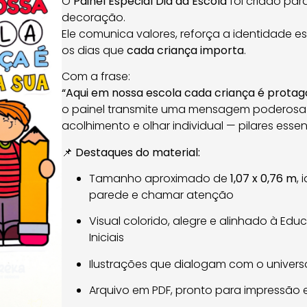
O
Painel Especial Dia da Escola
foi criado para
decoração.
Ele comunica valores, reforça a identidade e
os dias que
cada criança importa
.
Com a frase:
“Aqui em nossa escola cada criança é protago
o painel transmite uma mensagem poderosa
acolhimento e olhar individual — pilares ess
📌
Destaques do material:
Tamanho aproximado de
1,07 x 0,76 m
,
parede e chamar atenção
Visual colorido, alegre e alinhado à Edu
Iniciais
Ilustrações que dialogam com o universo 
Arquivo em PDF, pronto para impressã