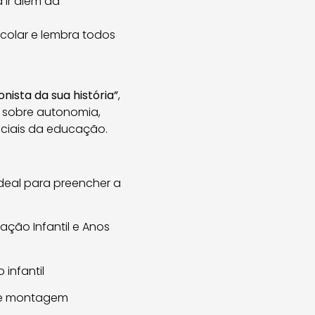
 ir além da
scolar e lembra todos
nista da sua história”
,
 sobre autonomia,
enciais da educação.
 ideal para preencher a
cação Infantil e Anos
infantil
o e montagem