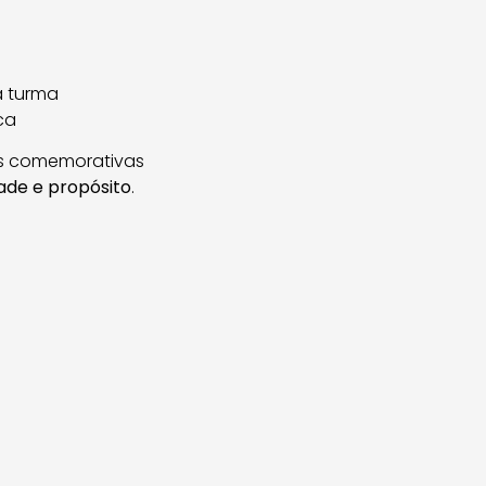
a turma
ca
as comemorativas
dade e propósito
.