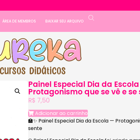
ÁREA DE MEMBROS
BAIXAR SEU ARQUIVO
Painel Especial Dia da Escola
Protagonismo que se vê e se 
R$
7,50
Adicionar ao carrinho
🏫✨
Painel Especial Dia da Escola — Protagon
sente