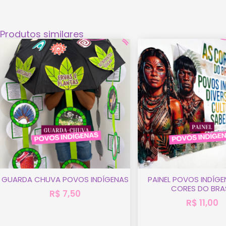
Produtos similares
GUARDA CHUVA POVOS INDÍGENAS
PAINEL POVOS INDÍGE
CORES DO BRAS
R$
7,50
R$
11,00