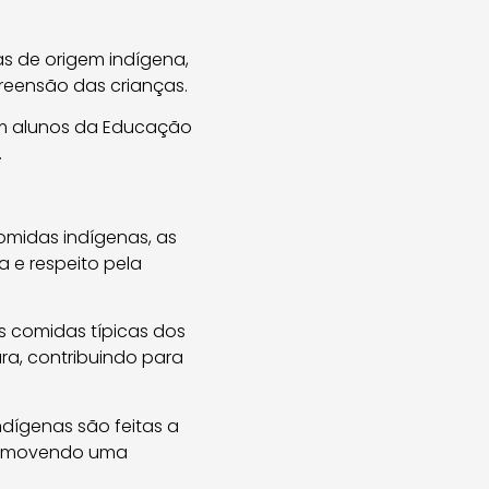
cas de origem indígena,
preensão das crianças.
com alunos da Educação
.
omidas indígenas, as
 e respeito pela
s comidas típicas dos
ura, contribuindo para
dígenas são feitas a
 promovendo uma