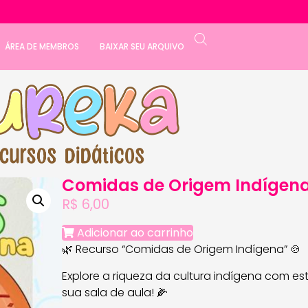
ÁREA DE MEMBROS
BAIXAR SEU ARQUIVO
Comidas de Origem Indígen
R$
6,00
Adicionar ao carrinho
🌿 Recurso “Comidas de Origem Indígena” 🍲
Explore a riqueza da cultura indígena com est
sua sala de aula! 🌽