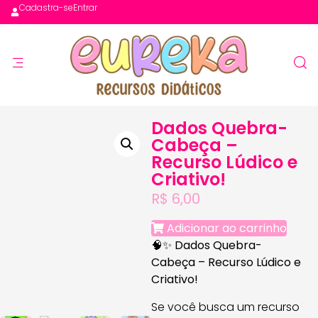
Cadastra-se
Entrar
Dados Quebra-
Cabeça –
Recurso Lúdico e
Criativo!
R$
6,00
Adicionar ao carrinho
🧠✨
Dados Quebra-
Cabeça – Recurso Lúdico e
Criativo!
Se você busca um recurso