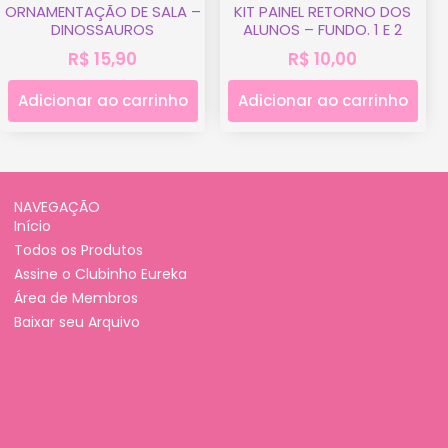
ORNAMENTAÇÃO DE SALA –
KIT PAINEL RETORNO DOS
DINOSSAUROS
ALUNOS – FUNDO. 1 E 2
R$
15,90
R$
10,00
Adicionar ao carrinho
Adicionar ao carrinho
NAVEGAÇÃO
Início
Todos os Produtos
Assine o Clubinho Eureka
Área de Membros
Baixar seu Arquivo