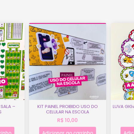
SALA –
KIT PAINEL PROIBIDO USO DO
LUVA GIG
S
CELULAR NA ESCOLA
R$
10,00
rinho
Adicionar ao carrinho
Adic