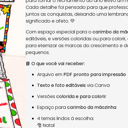
para tornar o fechamento do ano letivo um 
Cada detalhe foi pensado para que professo
juntos as conquistas, deixando uma lembran
significado e afeto. 💛
Com espaço especial para o
carimbo da mã
editáveis, e versões coloridas ou para colorir, 
para eternizar as marcas do crescimento e 
pequenos.
📘
O que você vai receber:
Arquivo em
PDF pronto para impressão
Texto e foto editáveis
via Canva
Versões
colorida e para colorir
Espaço para
carimbo da mãozinha
4 temas lindos à escolha:
🎅 Natal