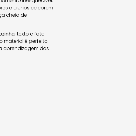
momento inesquecível.
res e alunos celebrem
ça cheia de
ozinha
, texto e foto
o material é perfeito
da aprendizagem dos