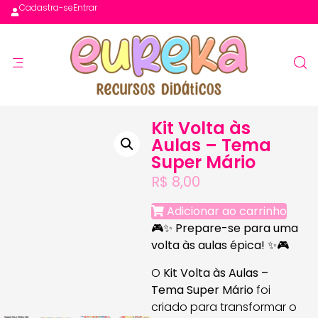
Cadastra-se
Entrar
Kit Volta às
Aulas – Tema
Super Mário
R$
8,00
Adicionar ao carrinho
🎮✨
Prepare-se para uma
volta às aulas épica!
✨🎮
O
Kit Volta às Aulas –
Tema Super Mário
foi
criado para transformar o