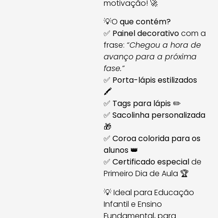
motivação! 🚀
💡O
que contém?
✅
Painel decorativo
com a
frase:
“Chegou a hora de
avanço para a próxima
fase.”
✅
Porta-lápis estilizados
🖍️
✅
Tags para lápis
✏️
✅
Sacolinha personalizada
🎁
✅
Coroa colorida para os
alunos
👑
✅
Certificado especial
de
Primeiro Dia de Aula 🏆
💡 Ideal para Educação
Infantil e Ensino
Fundamental, para