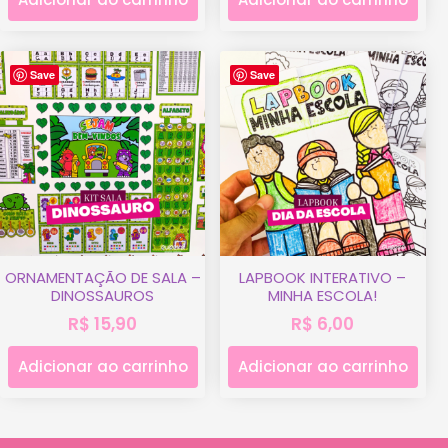
Save
Save
ORNAMENTAÇÃO DE SALA –
LAPBOOK INTERATIVO –
DINOSSAUROS
MINHA ESCOLA!
R$
15,90
R$
6,00
Adicionar ao carrinho
Adicionar ao carrinho