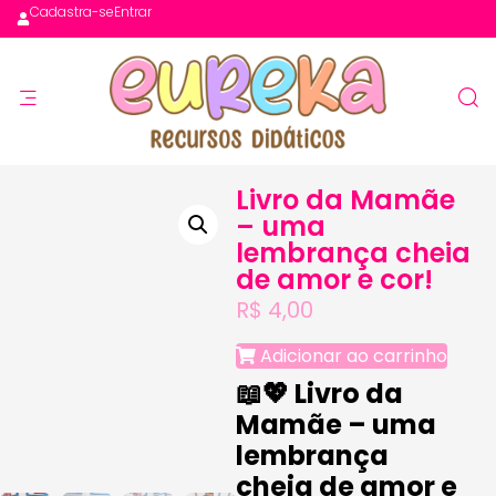
Cadastra-se
Entrar
Livro da Mamãe
– uma
lembrança cheia
de amor e cor!
R$
4,00
Adicionar ao carrinho
📖💖 Livro da
Mamãe – uma
lembrança
cheia de amor e