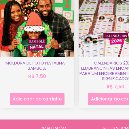
MOLDURA DE FOTO NATALINA –
CALENDÁRIOS 20
BAMBOLE
LEMBRANCINHAS ENCA
PARA UM ENCERRAMENT
R$
7,50
SIGNIFICADO
R$
7,50
Adicionar ao carrinho
Adicionar ao car
NAVEGAÇÃO
REDES SOCIA