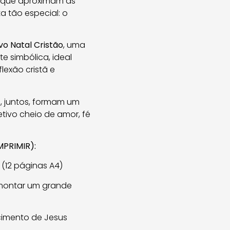
s que aproximam as
a tão especial: o
vo Natal Cristão
, uma
e simbólica, ideal
exão cristã e
e, juntos, formam um
etivo cheio de amor, fé
PRIMIR):
(12 páginas A4)
montar um grande
cimento de Jesus