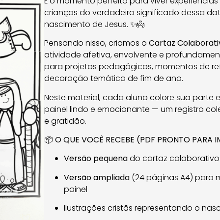
É o momento perfeito para viver experiência
crianças do verdadeiro significado dessa dat
nascimento de Jesus. ✨👼
Pensando nisso, criamos o
Cartaz Colaborati
atividade afetiva, envolvente e profundament
para projetos pedagógicos, momentos de refl
decoração temática de fim de ano.
Neste material, cada aluno colore sua parte 
painel lindo e emocionante — um registro col
e gratidão.
📦 O QUE VOCÊ RECEBE (PDF PRONTO PARA IM
Versão pequena
do cartaz colaborativo 
Versão ampliada
(24 páginas A4) para 
painel
Ilustrações cristãs representando o nas